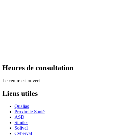
Heures de consultation
Le centre est ouvert
Liens utiles
Qualias
Proximité Santé
ASD
Similes
Solival
Cyberval