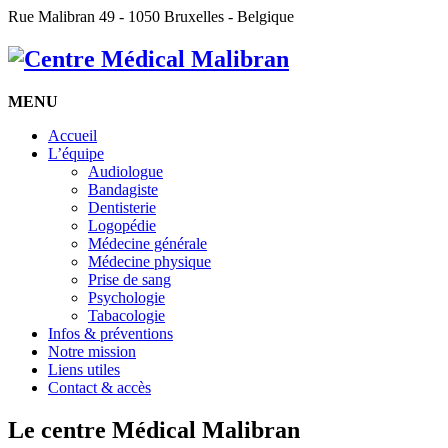
Rue Malibran 49 - 1050 Bruxelles - Belgique
MENU
Accueil
L’équipe
Audiologue
Bandagiste
Dentisterie
Logopédie
Médecine générale
Médecine physique
Prise de sang
Psychologie
Tabacologie
Infos & préventions
Notre mission
Liens utiles
Contact & accès
Le centre Médical Malibran