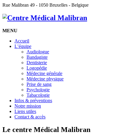
Rue Malibran 49 - 1050 Bruxelles - Belgique
MENU
Accueil
L’équipe
Audiologue
Bandagiste
Dentisterie
Logopédie
Médecine générale
Médecine physique
Prise de sang
Psychologie
Tabacologie
Infos & préventions
Notre mission
Liens utiles
Contact & accès
Le centre Médical Malibran